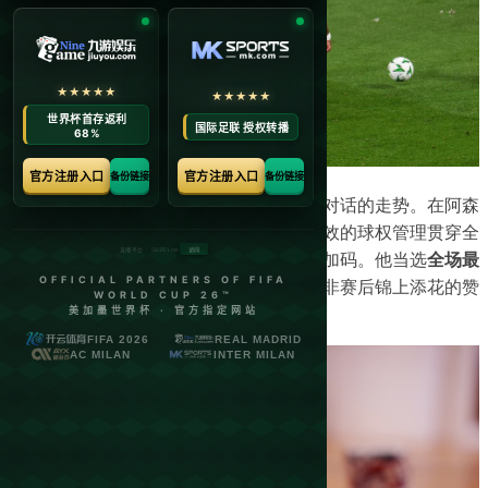
前言：一场中场的胜负手，往往决定强强对话的走势。在阿森
纳vs拜仁的焦点之战中，赖斯用稳定而高效的球权管理贯穿全
场，从第一道防线到最后一脚出球，层层加码。他当选
全场最
佳球员
，更像是对其价值的准确认定，而非赛后锦上添花的赞
美。