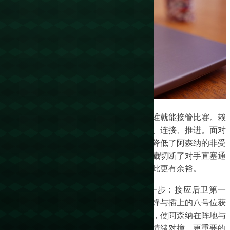
这场比赛的主题很清晰：谁能掌控中场，谁就能接管比赛。赖
斯以
中场核心
身份承担三重职责——抢回、连接、推进。面对
拜仁高位压迫，他的
抗压持球
与
安全转移
降低了阿森纳的非受
迫性失误；在二次反抢中，他的
预判与拦截
切断了对手直塞通
道，迫使拜仁边路绕行，阿森纳的防线因此更有余裕。
进攻端，赖斯完成了“承上启下”的关键一步：接应后卫第一
传，迅速将球送入前场的肋部空当，让边锋与插上的八号位获
得
面向球门
的处理时间。这样的节奏切换，使阿森纳在阵地与
转换间自如切换，避免被对手拖入对攻的情绪对撞。更重要的