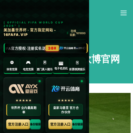
T
M
[世界杯2026-FIFA]欧博官网
wwpp — simple flat-file sites.