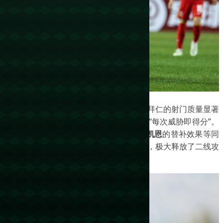
数据层面虽无需堆砌数字，但趋势清晰：拜仁的射门质量显著
提升，禁区内触球更集中，转换效率接近“每次威胁即得分”。
就“比赛复盘”和“数据统计”的意义而言，
凯恩
的替补效果等同
于在阵地战中引入一个可移动的禁区锚点，极大释放了二线攻
击群。