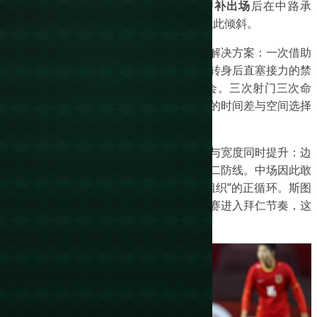
制节奏。下半场主帅果断调整，
凯恩替补出场
后在中路承
担“支点+终结者”的混合角色，攻防天平就此倾斜。
比赛复盘显示，凯恩的三粒进球呈现不同解决方案：一次借助
边路快攻的中路前插，一次通过回撤拿球转身后直塞接力的禁
区终结，另一次利用定位球二点把握机会。三次射门三次命
中，
帽子戏法
不仅是锋线手感，更是跑位的时间差与空间选择
的胜利。
从战术维度看，凯恩的存在让拜仁的纵深与宽度同时提升：边
路传中有落点，肋部一脚做墙就能打穿第二防线。中场因此敢
于前压，形成“二次进攻—快速回收—再组织”的正循环。斯图
加特被迫回撤，反击出球线路被切断，比赛进入拜仁节奏，这
正是高水平球队的“比赛管理”。