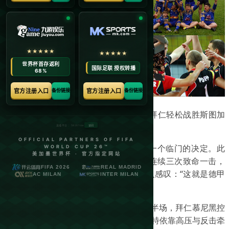
哈里·凯恩替补出场打入帽子戏法，五星拜仁轻松战胜斯图加
特
前言：当比赛陷入拉锯，胜负往往只差一个临门的决定。此
役，
哈里·凯恩
以“替补奇兵”身份登场，连续三次致命一击，
帮助
五星拜仁
大比分拿下斯图加特。有人感叹：“这就是德甲
的效率模板。”
主题聚焦在“替补如何改变比赛秩序”。上半场，拜仁慕尼黑控
球占优却迟迟未能撬动密集防线，斯图加特依靠高压与反击牵