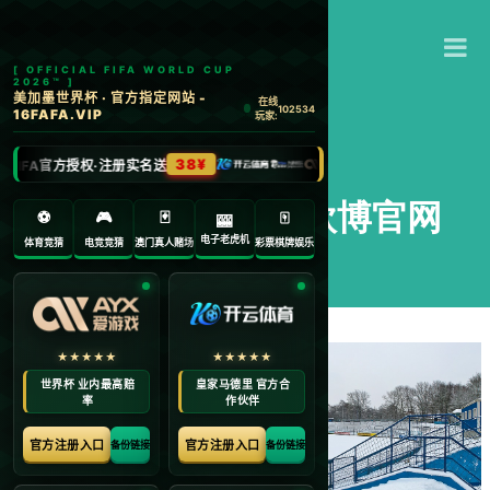
T
M
[世界杯2026-FIFA]欧博官网
wwpp — simple flat-file sites.