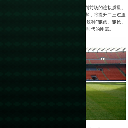
战术适配层面，曼联近期的短板在中后场到前场的连接质量。
穆扎基蒂斯若能在高压环境下保持低失误率，将提升二三过渡
效率，并为边锋创造更多半空间接球点。这种“能跑、能抢、
能直塞”的
混合型中场
，正是英超对位压迫时代的刚需。