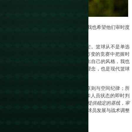
雷迪克：我们球员希望打出自己的风格，我也希望他们审时度
势
前言 当风格成为名片，胜负却由选择决定。篮球从不是单选
题，既要让球员尽情发挥，也要在瞬息万变的竞赛中把握时
机。正如雷迪克所言，“我们球员希望打出自己的风格，我也
希望他们审时度势”，这既是教练的执教理念，也是现代篮球
的底层逻辑。
主题阐释 所谓球队风格，是明确的进攻原则与空间纪律；所
谓审时度势，是对对手策略、比赛节奏和人员状态的即时判
断。两者并非对立，而是互为支点：
风格提供稳定的基线，审
时度势负责动态的上限
。在这个框架里，球员发展与战术调整
相互成就，形成可复制的胜利路径。
实践路径